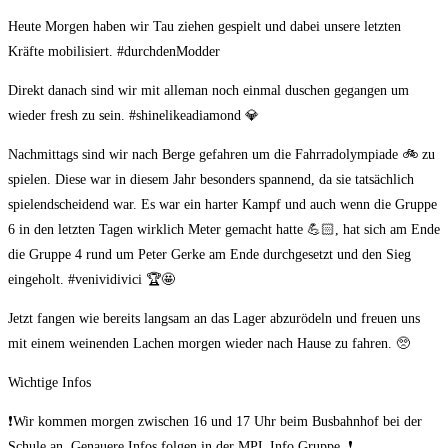
Heute Morgen haben wir Tau ziehen gespielt und dabei unsere letzten
Kräfte mobilisiert. #durchdenModder
Direkt danach sind wir mit alleman noch einmal duschen gegangen um
wieder fresh zu sein. #shinelikeadiamond 💎
Nachmittags sind wir nach Berge gefahren um die Fahrradolympiade 🚲 zu
spielen. Diese war in diesem Jahr besonders spannend, da sie tatsächlich
spielendscheidend war. Es war ein harter Kampf und auch wenn die Gruppe
6 in den letzten Tagen wirklich Meter gemacht hatte 💪🏻, hat sich am Ende
die Gruppe 4 rund um Peter Gerke am Ende durchgesetzt und den Sieg
eingeholt. #venividivici 🏆🤩
Jetzt fangen wie bereits langsam an das Lager abzurödeln und freuen uns
mit einem weinenden Lachen morgen wieder nach Hause zu fahren. 🥺
Wichtige Infos
❗Wir kommen morgen zwischen 16 und 17 Uhr beim Busbahnhof bei der
Schule an. Genauere Infos folgen in der MPL Info Gruppe. ❗