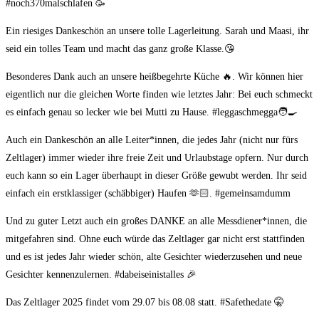
#noch370malschlafen 🥳
Ein riesiges Dankeschön an unsere tolle Lagerleitung. Sarah und Maasi, ihr
seid ein tolles Team und macht das ganz große Klasse.😘
Besonderes Dank auch an unsere heißbegehrte Küche 🔥. Wir können hier
eigentlich nur die gleichen Worte finden wie letztes Jahr: Bei euch schmeckt
es einfach genau so lecker wie bei Mutti zu Hause. #leggaschmegga🧑‍🍳
Auch ein Dankeschön an alle Leiter*innen, die jedes Jahr (nicht nur fürs
Zeltlager) immer wieder ihre freie Zeit und Urlaubstage opfern. Nur durch
euch kann so ein Lager überhaupt in dieser Größe gewubt werden. Ihr seid
einfach ein erstklassiger (schäbbiger) Haufen 🫶🏻. #gemeinsamdumm
Und zu guter Letzt auch ein großes DANKE an alle Messdiener*innen, die
mitgefahren sind. Ohne euch würde das Zeltlager gar nicht erst stattfinden
und es ist jedes Jahr wieder schön, alte Gesichter wiederzusehen und neue
Gesichter kennenzulernen. #dabeiseinistalles 🎉
Das Zeltlager 2025 findet vom 29.07 bis 08.08 statt. #Safethedate 🤫