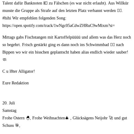
Talent dafür Banknoten 💶 zu Fälschen (es war nicht erlaubt). Aus Willkür
musste die Gruppe als Strafe auf den letzten Platz verbannt werden 🙅‍♀.
#hihi Wir empfehlen folgenden Song:
https://open.spotify.com/track/1wNgc05aCdwZHRuC9wMixm?si=
Mittags gabs Fischstangen mit Kartoffelpüüüü und allem was das Herz noch
so begehrt. Frisch gestärkt ging es dann noch ins Schwimmbad 🏊‍♀ nach
Bippen wo wir ein bisschen geplantscht haben alias endlich wieder sauber!
🧼
C u l8ter Alligator!
Eure Redaktion
20. Juli
Samstag
Frohe Ostern 🐣, Frohe Weihnachten🎄 , Glücksägens Neijohr 🚀 und gut
Schuss 🎯,